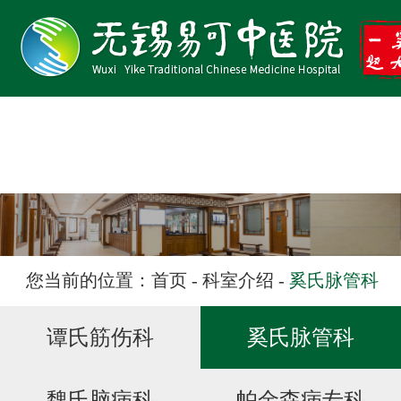
医院首页
医院概况
特色专科
专家团队
医院动态
您当前的位置：
首页
-
科室介绍
-
奚氏脉管科
学术易可
谭氏筋伤科
奚氏脉管科
文化易可
健康教育
魏氏脑病科
帕金森病专科