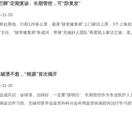
烂脚”定期复诊、长期管控，可“防复发”
-11-20
奔赴两地，行程120多公里，最美“脉管修复师”上门家访上周，3个上海
”主任、“脉管修复师”朱成河，带领“无锡好人团队”再度踏上家访之旅。
肢破溃不愈，“根源”首次揭开
-11-16
达成共识：诊得准、治得好，一定要“摸明白”、长期管控作为专业医护人
病诊治学习班、无锡市医学会血管外科分会外周血管疾病腔内治疗学习班暨