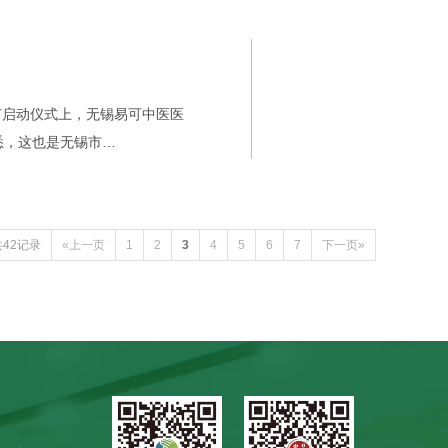
节启动仪式上，无锡易可中医医
悉，这也是无锡市…
共42记录
«上一页
1
2
3
4
5
6
7
下一页»