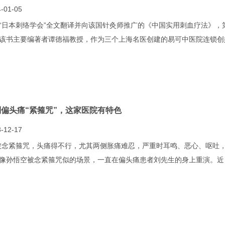
-01-05
“日本刺络学会”全文翻译并向该国针灸师推广的《中国实用刺血疗法》，
该书主要编著者谭德福教授，作为三个上海名医创建的易可中医院连锁创
别偏头痛“紧箍咒”，这家医院有特色
-12-17
被念紧箍咒，头痛得不行，尤其两侧胀痛难忍，严重时耳鸣、恶心、呕吐，
像孙悟空被念紧箍咒似的场景，一直在偏头痛患者刘先生的身上重演。近