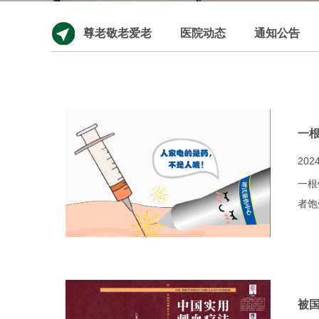
尊老敬老爱老
医院动态
通知公告
一根
2024
一根
者饱
被