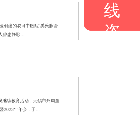
线
咨
名医创建的易可中医院“奚氏脉管
老人曾患静脉…
询
员继续教育活动，无锡市外周血
2023年年会，于…