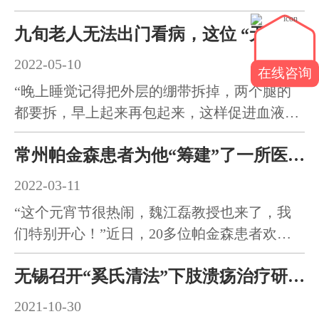
两个腿的都要…
九旬老人无法出门看病，这位 “无锡好人”护士上门换药
2022-05-10
在线咨询
“晚上睡觉记得把外层的绷带拆掉，两个腿的
都要拆，早上起来再包起来，这样促进血液回
流，有利于伤口恢复。”…
常州帕金森患者为他“筹建”了一所医院，因为这名医生让他们活得“有指望”
2022-03-11
“这个元宵节很热闹，魏江磊教授也来了，我
们特别开心！”近日，20多位帕金森患者欢聚
在常州易可中医门诊打造…
无锡召开“奚氏清法”下肢溃疡治疗研究开题报告会
2021-10-30